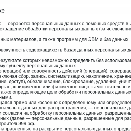
ке
х — обработка персональных данных с помощью средств вы
екращение обработки персональных данных (за исключение
ных материалов, а также программ для ЭВМ и баз данных, 
овокупность содержащихся в базах данных персональных 
 результате которых невозможно определить без использо
му субъекту персональных данных.
операция) или совокупность действий (операций), соверша
включая сбор, запись, систематизацию, накопление, хранен
ие, доступ), обезличивание, блокирование, удаление, уни
орган, юридическое или физическое лицо, самостоятельно 
также определяющие цели обработки персональных данных
ными.
щаяся прямо или косвенно к определенному или определя
нальных данных для распространения, — персональные дан
и согласия на обработку персональных данных, разрешенн
нных (далее — персональные данные, разрешенные для рас
/строитель999.рф
.
 направленные на раскрытие персональных данных определ