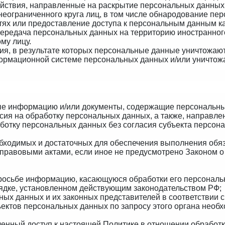
йствия, направленные на раскрытие персональных данных
еограниченного круга лиц, в том числе обнародование пе
ях или предоставление доступа к персональным данным к
ередача персональных данных на территорию иностранного 
му лицу.
ия, в результате которых персональные данные уничтожаю
ормационной системе персональных данных и/или уничтож
ные информацию и/или документы, содержащие персональн
асия на обработку персональных данны
х, а также, направл
отку персональных данных без согласия субъекта персона
еобходимых
и достаточных для обеспечения выполнения обя
 правовыми актами, если иное не предусмотрено Законом
просьбе информацию, касающуюся обработки его персональ
ядке, установленном действующим законодательством РФ;
ных данных и их законных представителей в соответствии 
ектов персональных данных по запросу этого органа необ
ченный доступ к настоящей Политике в отношении обработ